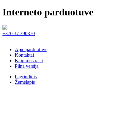
Interneto parduotuve
+370 37 390370
Apie parduotuvę
Kontaktai
Kaip mus rasti
Pilna versija
Pagrindinis
Žemėlapis