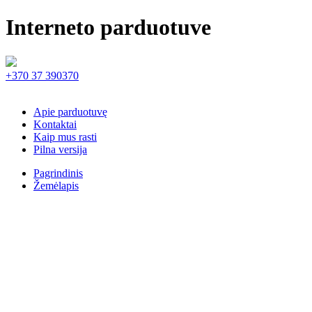
Interneto parduotuve
+370 37 390370
Apie parduotuvę
Kontaktai
Kaip mus rasti
Pilna versija
Pagrindinis
Žemėlapis