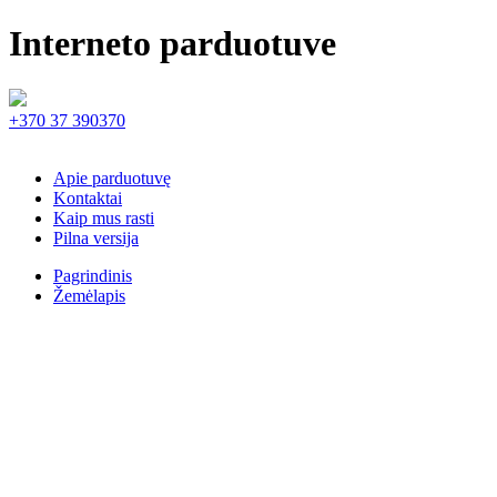
Interneto parduotuve
+370 37 390370
Apie parduotuvę
Kontaktai
Kaip mus rasti
Pilna versija
Pagrindinis
Žemėlapis