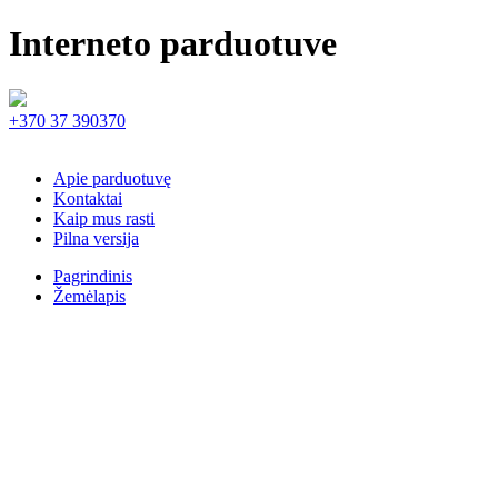
Interneto parduotuve
+370 37 390370
Apie parduotuvę
Kontaktai
Kaip mus rasti
Pilna versija
Pagrindinis
Žemėlapis