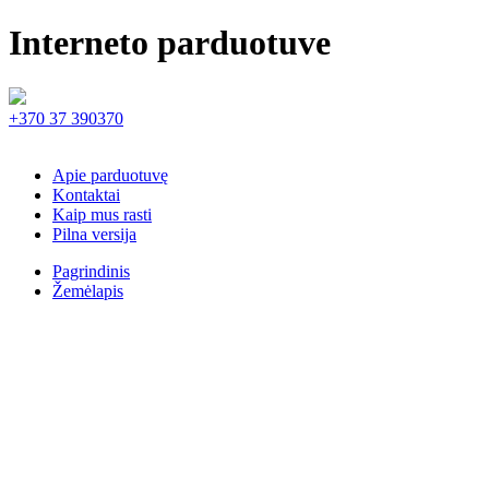
Interneto parduotuve
+370 37 390370
Apie parduotuvę
Kontaktai
Kaip mus rasti
Pilna versija
Pagrindinis
Žemėlapis