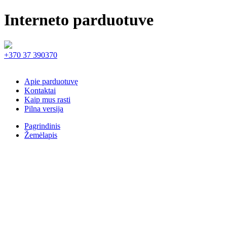
Interneto parduotuve
+370 37 390370
Apie parduotuvę
Kontaktai
Kaip mus rasti
Pilna versija
Pagrindinis
Žemėlapis