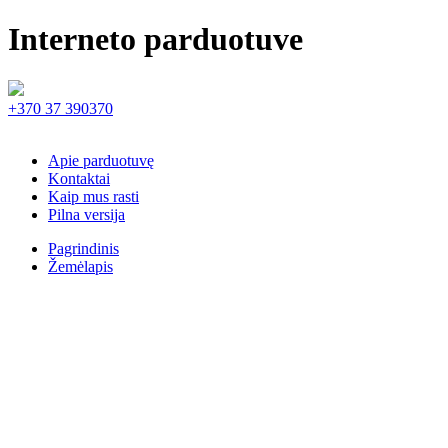
Interneto parduotuve
+370 37 390370
Apie parduotuvę
Kontaktai
Kaip mus rasti
Pilna versija
Pagrindinis
Žemėlapis