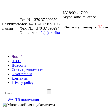
I-V 8:00 - 17:00
Skype: arnelita_office
Тел. № +370 37 390370
Свяжитесь
Моб. №. +370 698 51195
31
Нашему опыту -
го
с нами
Фах. №. +370 37 390294
Эл. почта:
info(at)arnelita.lt
Домой
Ч.З.В.
Новости
Спец. предложение
О компании
Контакты
Privacy policy
WATTS продукция
Многослойная трубасистема