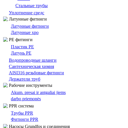
Стальные трубы
Уплотнение средс
Латунные фитинги
Латунные фитинги
Латунные хро
PE фитинги
Пластик PE
Латунь PE
Bодопроводныe шланги
Сантехническая химия
AISI316 резьбовые фитинги
Держатели труб
Pабочие инструменты
Akum. presai ir antgaliai jiems
darbo priemonės
PPR система
Tрубы PPR
Фитинги PPR
Насосы Grundfos и соединения