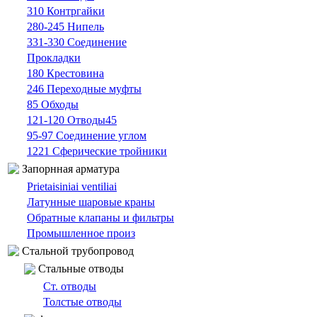
310 Контргайки
280-245 Нипель
331-330 Cоединение
Прокладки
180 Крестовина
246 Переходные муфты
85 Oбходы
121-120 Отводы45
95-97 Cоединение углом
1221 Сферические тройники
Запорнная арматура
Prietaisiniai ventiliai
Латунные шаровые краны
Обратные клапаны и фильтры
Промышленное произ
Cтальной трубопровод
Cтальные oтводы
Ст. отводы
Толстые oтводы