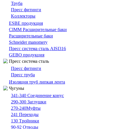
Труба
Пресс фитинги
Kоллекторы
ESBE продукция
CIMM Расширительные баки
Расширительные баки
Schneider manomery
Пресс система сталь AISI316
GEBO продукция
Пресс система сталь
Пресс фитинги
Пресс труба
Изоляция труб липкая лента
Чугуны
341-340 Cоединение конус
290-300 Заглушки
270-240Муфты
241 Переходы
130 Tройники
90-92 Отводы