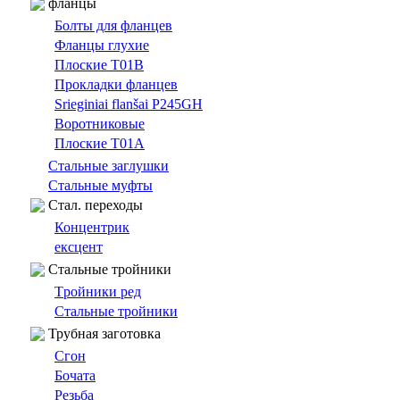
фланцы
Болты для фланцев
Фланцы глухие
Плоские T01B
Прокладки фланцев
Srieginiai flanšai P245GH
Bоротниковыe
Плоские T01A
Cтальные заглушки
Стальные муфты
Cтал. переходы
Концентрик
ексцент
Стальные тройники
Tройники ред
Стальные тройники
Трубная заготовка
Сгон
Бочата
Резьбa