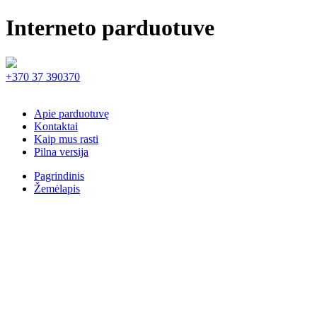
Interneto parduotuve
+370 37 390370
Apie parduotuvę
Kontaktai
Kaip mus rasti
Pilna versija
Pagrindinis
Žemėlapis