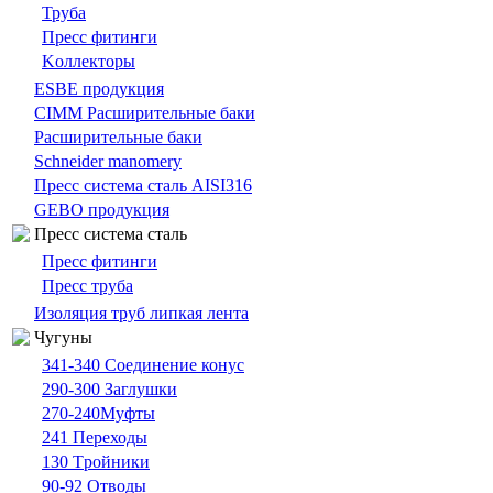
Труба
Пресс фитинги
Kоллекторы
ESBE продукция
CIMM Расширительные баки
Расширительные баки
Schneider manomery
Пресс система сталь AISI316
GEBO продукция
Пресс система сталь
Пресс фитинги
Пресс труба
Изоляция труб липкая лента
Чугуны
341-340 Cоединение конус
290-300 Заглушки
270-240Муфты
241 Переходы
130 Tройники
90-92 Отводы