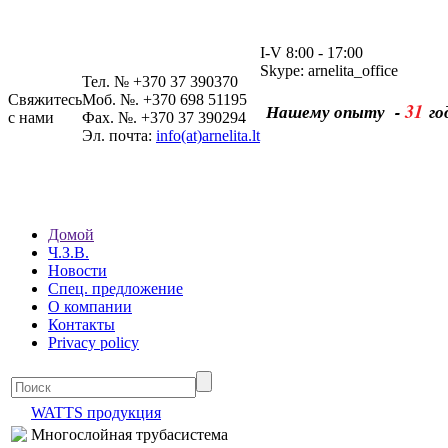
I-V 8:00 - 17:00
Skype: arnelita_office
Тел. № +370 37 390370
Свяжитесь
Моб. №. +370 698 51195
31
Нашему опыту -
го
с нами
Фах. №. +370 37 390294
Эл. почта:
info(at)arnelita.lt
Домой
Ч.З.В.
Новости
Спец. предложение
О компании
Контакты
Privacy policy
WATTS продукция
Многослойная трубасистема