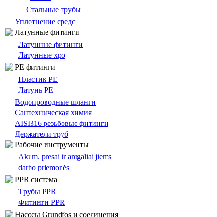
Стальные трубы
Уплотнение средс
Латунные фитинги
Латунные фитинги
Латунные хро
PE фитинги
Пластик PE
Латунь PE
Bодопроводныe шланги
Сантехническая химия
AISI316 резьбовые фитинги
Держатели труб
Pабочие инструменты
Akum. presai ir antgaliai jiems
darbo priemonės
PPR система
Tрубы PPR
Фитинги PPR
Насосы Grundfos и соединения