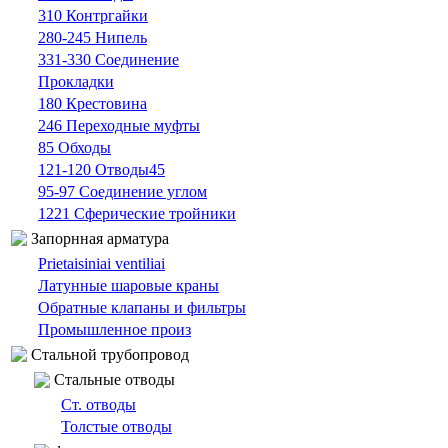
310 Контргайки
280-245 Нипель
331-330 Cоединение
Прокладки
180 Крестовина
246 Переходные муфты
85 Oбходы
121-120 Отводы45
95-97 Cоединение углом
1221 Сферические тройники
Запорнная арматура
Prietaisiniai ventiliai
Латунные шаровые краны
Обратные клапаны и фильтры
Промышленное произ
Cтальной трубопровод
Cтальные oтводы
Ст. отводы
Толстые oтводы