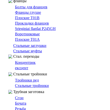
фланцы
Болты для фланцев
Фланцы глухие
Плоские T01B
Прокладки фланцев
Srieginiai flanšai P245GH
Bоротниковыe
Плоские T01A
Cтальные заглушки
Стальные муфты
Cтал. переходы
Концентрик
ексцент
Стальные тройники
Tройники ред
Стальные тройники
Трубная заготовка
Сгон
Бочата
Резьбa