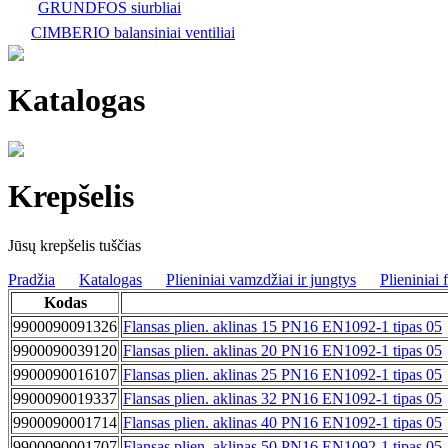
GRUNDFOS siurbliai
CIMBERIO balansiniai ventiliai
Katalogas
Krepšelis
Jūsų krepšelis tuščias
Pradžia
Katalogas
Plieniniai vamzdžiai ir jungtys
Plieniniai
Kodas
9900090091326
Flansas plien. aklinas 15 PN16 EN1092-1 tipas 05
9900090039120
Flansas plien. aklinas 20 PN16 EN1092-1 tipas 05
9900090016107
Flansas plien. aklinas 25 PN16 EN1092-1 tipas 05
9900090019337
Flansas plien. aklinas 32 PN16 EN1092-1 tipas 05
9900090001714
Flansas plien. aklinas 40 PN16 EN1092-1 tipas 05
9900090001707
Flansas plien. aklinas 50 PN16 EN1092-1 tipas 05