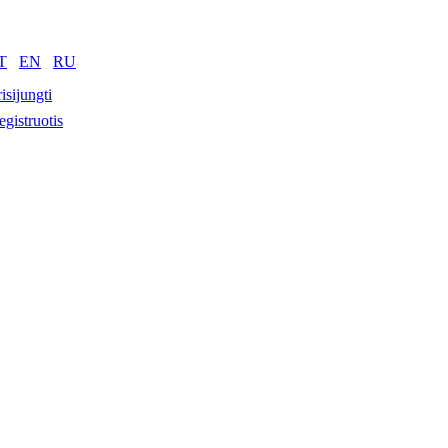
T
EN
RU
isijungti
egistruotis