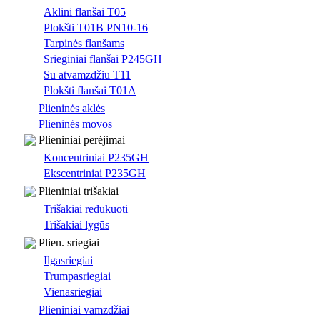
Aklini flanšai T05
Plokšti T01B PN10-16
Tarpinės flanšams
Srieginiai flanšai P245GH
Su atvamzdžiu T11
Plokšti flanšai T01A
Plieninės aklės
Plieninės movos
Plieniniai perėjimai
Koncentriniai P235GH
Ekscentriniai P235GH
Plieniniai trišakiai
Trišakiai redukuoti
Trišakiai lygūs
Plien. sriegiai
Ilgasriegiai
Trumpasriegiai
Vienasriegiai
Plieniniai vamzdžiai