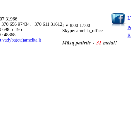
L
607 31966
r.:+370 656 97434, +370 611 31612
I-V 8:00-17:00
Pr
70 698 51195
Skype: arnelita_office
620 48868
R
t
vadyba(eta)arnelita.lt
31
Mūsų patirtis -
metai!