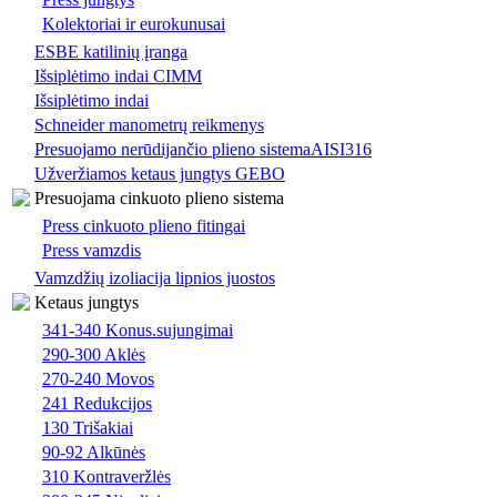
Kolektoriai ir eurokunusai
ESBE katilinių įranga
Išsiplėtimo indai CIMM
Išsiplėtimo indai
Schneider manometrų reikmenys
Presuojamo nerūdijančio plieno sistemaAISI316
Užveržiamos ketaus jungtys GEBO
Presuojama cinkuoto plieno sistema
Press cinkuoto plieno fitingai
Press vamzdis
Vamzdžių izoliacija lipnios juostos
Ketaus jungtys
341-340 Konus.sujungimai
290-300 Aklės
270-240 Movos
241 Redukcijos
130 Trišakiai
90-92 Alkūnės
310 Kontraveržlės