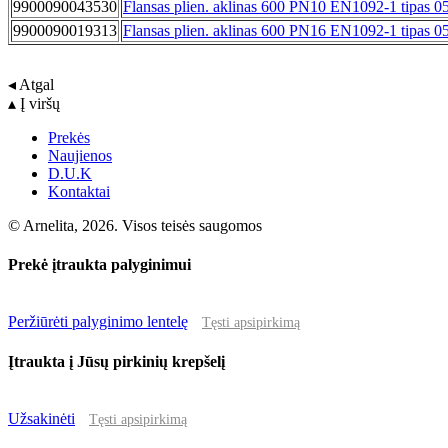
9900090043530
Flansas plien. aklinas 600 PN10 EN1092-1 tipas 0
9900090019313
Flansas plien. aklinas 600 PN16 EN1092-1 tipas 0
◂ Atgal
▴ Į viršų
Prekės
Naujienos
D.U.K
Kontaktai
© Arnelita, 2026. Visos teisės saugomos
Prekė įtraukta palyginimui
Peržiūrėti palyginimo lentelę
Tęsti apsipirkimą
Įtraukta į Jūsų pirkinių krepšelį
Užsakinėti
Tęsti apsipirkimą