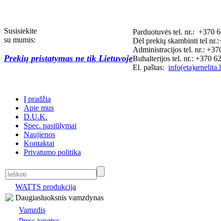
Susisiekite
Parduotuvės tel. nr.: +370 
su mumis:
Dėl prekių skambinti tel n
Administracijos tel. nr.: +3
Prekių pristatymas ne tik Lietuvoje
Buhalterijos tel. nr.: +370 
El. paštas:
info(eta)arnelita.l
Į pradžią
Apie mus
D.U.K.
Spec. pasiūlymai
Naujienos
Kontaktai
Privatumo politika
WATTS produkcija
Daugiasluoksnis vamzdynas
Vamzdis
Press jungtys