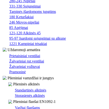
280-245 Nipeliai
331-330 Sujungimai
Tarpinės išardomoms jungtims
180 Keturšakiai
246 Movos-nipeliai
85 Apėjimai
121-120 Alkūnės 45
95-97 Isardomi sujungimai su alkune
1221 Kampiniai trisakiai
Uždaromoji armatūra
Prietaisiniai ventiliai
Žalvariniai rut.ventiliai
Žalvariniai vožtuvai
Pramoninė
Plieniniai vamzdžiai ir jungtys
Plieninės alkūnės
Standartinės alkūnės
Storasienės alkūnės
Plieniniai flanšai EN1092-1
Varžtai flanšams