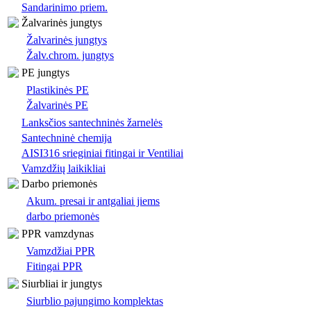
Sandarinimo priem.
Žalvarinės jungtys
Žalvarinės jungtys
Žalv.chrom. jungtys
PE jungtys
Plastikinės PE
Žalvarinės PE
Lanksčios santechninės žarnelės
Santechninė chemija
AISI316 srieginiai fitingai ir Ventiliai
Vamzdžių laikikliai
Darbo priemonės
Akum. presai ir antgaliai jiems
darbo priemonės
PPR vamzdynas
Vamzdžiai PPR
Fitingai PPR
Siurbliai ir jungtys
Siurblio pajungimo komplektas