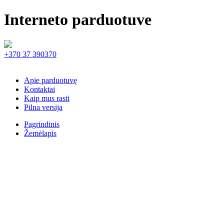
Interneto parduotuve
+370 37 390370
Apie parduotuvę
Kontaktai
Kaip mus rasti
Pilna versija
Pagrindinis
Žemėlapis