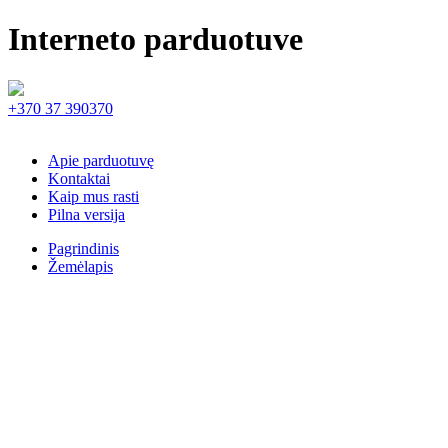
Interneto parduotuve
+370 37 390370
Apie parduotuvę
Kontaktai
Kaip mus rasti
Pilna versija
Pagrindinis
Žemėlapis