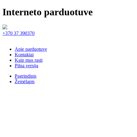
Interneto parduotuve
+370 37 390370
Apie parduotuvę
Kontaktai
Kaip mus rasti
Pilna versija
Pagrindinis
Žemėlapis