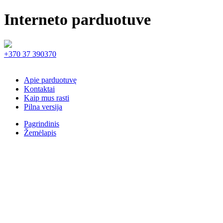
Interneto parduotuve
+370 37 390370
Apie parduotuvę
Kontaktai
Kaip mus rasti
Pilna versija
Pagrindinis
Žemėlapis