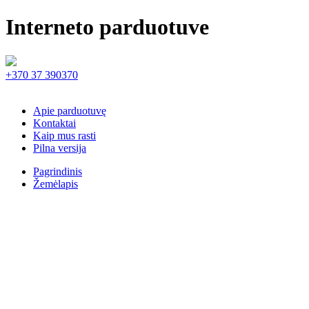
Interneto parduotuve
+370 37 390370
Apie parduotuvę
Kontaktai
Kaip mus rasti
Pilna versija
Pagrindinis
Žemėlapis