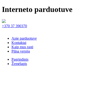
Interneto parduotuve
+370 37 390370
Apie parduotuvę
Kontaktai
Kaip mus rasti
Pilna versija
Pagrindinis
Žemėlapis