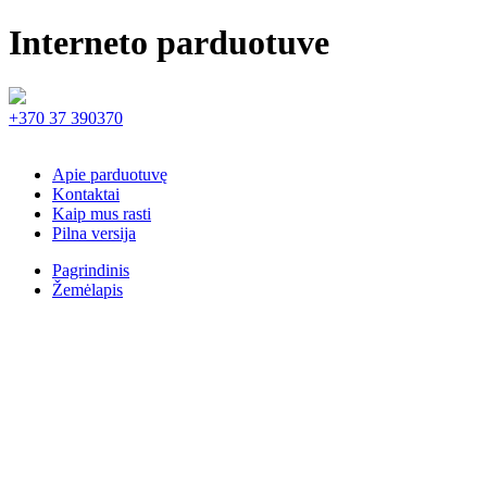
Interneto parduotuve
+370 37 390370
Apie parduotuvę
Kontaktai
Kaip mus rasti
Pilna versija
Pagrindinis
Žemėlapis