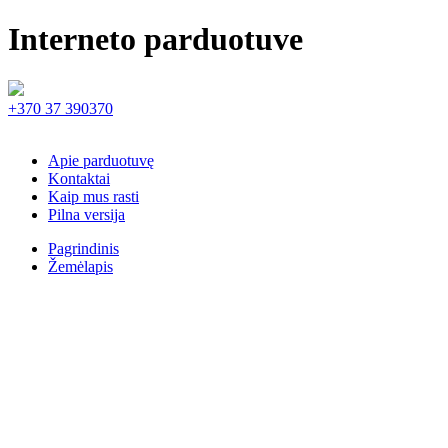
Interneto parduotuve
+370 37 390370
Apie parduotuvę
Kontaktai
Kaip mus rasti
Pilna versija
Pagrindinis
Žemėlapis