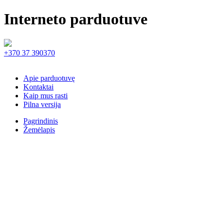
Interneto parduotuve
+370 37 390370
Apie parduotuvę
Kontaktai
Kaip mus rasti
Pilna versija
Pagrindinis
Žemėlapis