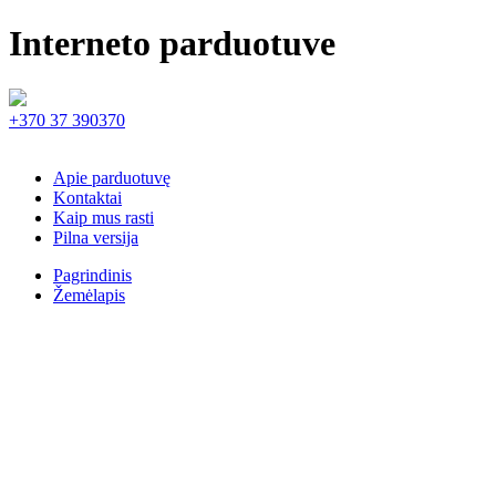
Interneto parduotuve
+370 37 390370
Apie parduotuvę
Kontaktai
Kaip mus rasti
Pilna versija
Pagrindinis
Žemėlapis