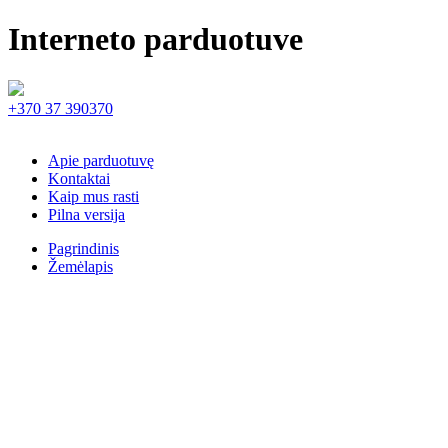
Interneto parduotuve
+370 37 390370
Apie parduotuvę
Kontaktai
Kaip mus rasti
Pilna versija
Pagrindinis
Žemėlapis