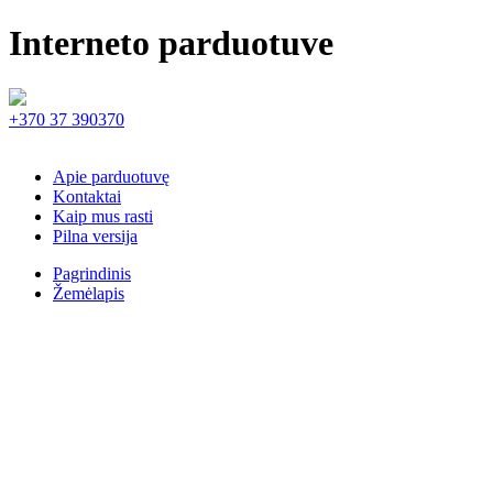
Interneto parduotuve
+370 37 390370
Apie parduotuvę
Kontaktai
Kaip mus rasti
Pilna versija
Pagrindinis
Žemėlapis