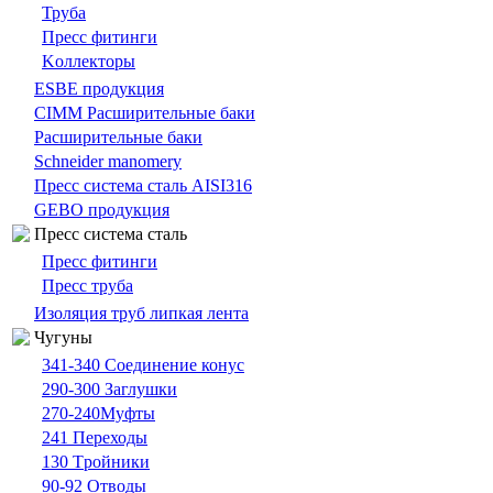
Труба
Пресс фитинги
Kоллекторы
ESBE продукция
CIMM Расширительные баки
Расширительные баки
Schneider manomery
Пресс система сталь AISI316
GEBO продукция
Пресс система сталь
Пресс фитинги
Пресс труба
Изоляция труб липкая лента
Чугуны
341-340 Cоединение конус
290-300 Заглушки
270-240Муфты
241 Переходы
130 Tройники
90-92 Отводы