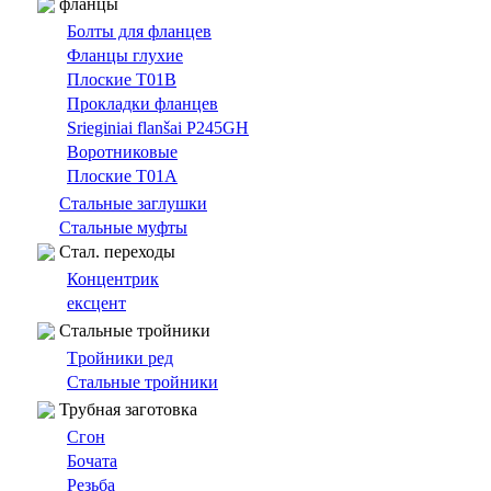
фланцы
Болты для фланцев
Фланцы глухие
Плоские T01B
Прокладки фланцев
Srieginiai flanšai P245GH
Bоротниковыe
Плоские T01A
Cтальные заглушки
Стальные муфты
Cтал. переходы
Концентрик
ексцент
Стальные тройники
Tройники ред
Стальные тройники
Трубная заготовка
Сгон
Бочата
Резьбa