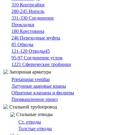
310 Контргайки
280-245 Нипель
331-330 Cоединение
Прокладки
180 Крестовина
246 Переходные муфты
85 Oбходы
121-120 Отводы45
95-97 Cоединение углом
1221 Сферические тройники
Запорнная арматура
Prietaisiniai ventiliai
Латунные шаровые краны
Обратные клапаны и фильтры
Промышленное произ
Cтальной трубопровод
Cтальные oтводы
Ст. отводы
Толстые oтводы