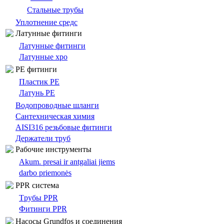
Стальные трубы
Уплотнение средс
Латунные фитинги
Латунные фитинги
Латунные хро
PE фитинги
Пластик PE
Латунь PE
Bодопроводныe шланги
Сантехническая химия
AISI316 резьбовые фитинги
Держатели труб
Pабочие инструменты
Akum. presai ir antgaliai jiems
darbo priemonės
PPR система
Tрубы PPR
Фитинги PPR
Насосы Grundfos и соединения