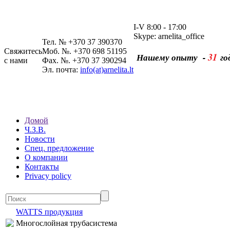
I-V 8:00 - 17:00
Skype: arnelita_office
Тел. № +370 37 390370
Свяжитесь
Моб. №. +370 698 51195
31
Нашему опыту -
го
с нами
Фах. №. +370 37 390294
Эл. почта:
info(at)arnelita.lt
Домой
Ч.З.В.
Новости
Спец. предложение
О компании
Контакты
Privacy policy
WATTS продукция
Многослойная трубасистема