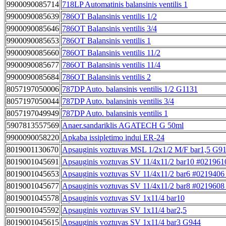
9900090085714
718LP Automatinis balansinis ventilis 1
9900090085639
786OT Balansinis ventilis 1/2
9900090085646
786OT Balansinis ventilis 3/4
9900090085653
786OT Balansinis ventilis 1
9900090085660
786OT Balansinis ventilis 11/2
9900090085677
786OT Balansinis ventilis 11/4
9900090085684
786OT Balansinis ventilis 2
8057197050006
787DP Auto. balansinis ventilis 1/2 G1131
8057197050044
787DP Auto. balansinis ventilis 3/4
8057197049949
787DP Auto. balansinis ventilis 1
5907813557569
Anaer.sandariklis AGATECH G 50ml
9900090058220
Apkaba issipletimo indui ER-24
8019001130670
Apsauginis voztuvas MSL 1/2x1/2 M/F bar1,5 G9
8019001045691
Apsauginis voztuvas SV 11/4x11/2 bar10 #021961
8019001045653
Apsauginis voztuvas SV 11/4x11/2 bar6 #021940
8019001045677
Apsauginis voztuvas SV 11/4x11/2 bar8 #021960
8019001045578
Apsauginis voztuvas SV 1x11/4 bar10
8019001045592
Apsauginis voztuvas SV 1x11/4 bar2,5
8019001045615
Apsauginis voztuvas SV 1x11/4 bar3 G944