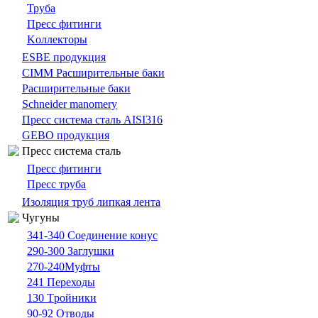
Труба
Пресс фитинги
Kоллекторы
ESBE продукция
CIMM Расширительные баки
Расширительные баки
Schneider manomery
Пресс система сталь AISI316
GEBO продукция
Пресс система сталь
Пресс фитинги
Пресс труба
Изоляция труб липкая лента
Чугуны
341-340 Cоединение конус
290-300 Заглушки
270-240Муфты
241 Переходы
130 Tройники
90-92 Отводы