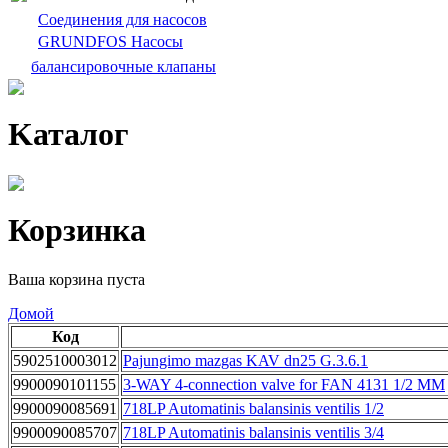
Cоединения для насосов
GRUNDFOS Насосы
балансировочныe клапаны
Kаталог
Корзинка
Ваша корзина пуста
Домой
Код
5902510003012
Pajungimo mazgas KAV dn25 G.3.6.1
9900090101155
3-WAY 4-connection valve for FAN 4131 1/2 MM
9900090085691
718LP Automatinis balansinis ventilis 1/2
9900090085707
718LP Automatinis balansinis ventilis 3/4