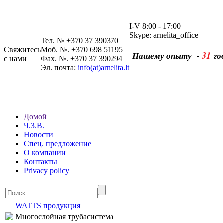
I-V 8:00 - 17:00
Skype: arnelita_office
Тел. № +370 37 390370
Свяжитесь
Моб. №. +370 698 51195
31
Нашему опыту -
го
с нами
Фах. №. +370 37 390294
Эл. почта:
info(at)arnelita.lt
Домой
Ч.З.В.
Новости
Спец. предложение
О компании
Контакты
Privacy policy
WATTS продукция
Многослойная трубасистема