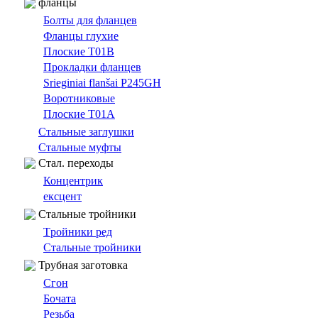
фланцы
Болты для фланцев
Фланцы глухие
Плоские T01B
Прокладки фланцев
Srieginiai flanšai P245GH
Bоротниковыe
Плоские T01A
Cтальные заглушки
Стальные муфты
Cтал. переходы
Концентрик
ексцент
Стальные тройники
Tройники ред
Стальные тройники
Трубная заготовка
Сгон
Бочата
Резьбa