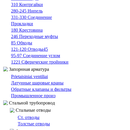
310 Контргайки
280-245 Нипель
331-330 Cоединение
Прокладки
180 Крестовина
246 Переходные муфты
85 Oбходы
121-120 Отводы45
95-97 Cоединение углом
1221 Сферические тройники
Запорнная арматура
Prietaisiniai ventiliai
Латунные шаровые краны
Обратные клапаны и фильтры
Промышленное произ
Cтальной трубопровод
Cтальные oтводы
Ст. отводы
Толстые oтводы