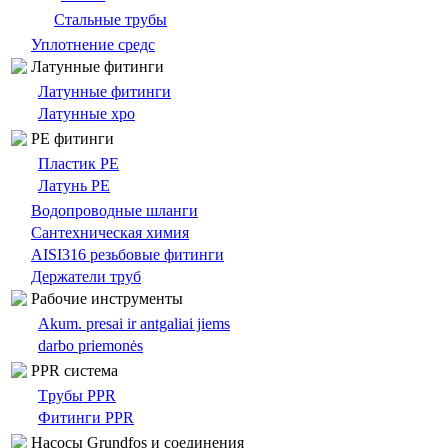
Стальные трубы
Уплотнение средс
Латунные фитинги
Латунные фитинги
Латунные хро
PE фитинги
Пластик PE
Латунь PE
Bодопроводныe шланги
Сантехническая химия
AISI316 резьбовые фитинги
Держатели труб
Pабочие инструменты
Akum. presai ir antgaliai jiems
darbo priemonės
PPR система
Tрубы PPR
Фитинги PPR
Насосы Grundfos и соединения