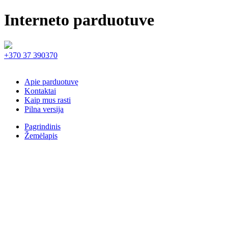
Interneto parduotuve
+370 37 390370
Apie parduotuvę
Kontaktai
Kaip mus rasti
Pilna versija
Pagrindinis
Žemėlapis