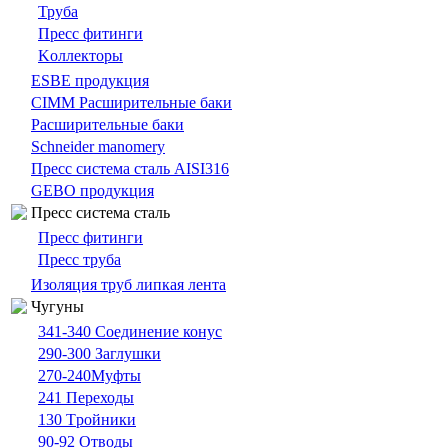
Труба
Пресс фитинги
Kоллекторы
ESBE продукция
CIMM Расширительные баки
Расширительные баки
Schneider manomery
Пресс система сталь AISI316
GEBO продукция
Пресс система сталь
Пресс фитинги
Пресс труба
Изоляция труб липкая лента
Чугуны
341-340 Cоединение конус
290-300 Заглушки
270-240Муфты
241 Переходы
130 Tройники
90-92 Отводы