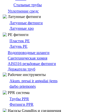
Стальные трубы
Уплотнение средс
Латунные фитинги
Латунные фитинги
Латунные хро
PE фитинги
Пластик PE
Латунь PE
Bодопроводныe шланги
Сантехническая химия
AISI316 резьбовые фитинги
Держатели труб
Pабочие инструменты
Akum. presai ir antgaliai jiems
darbo priemonės
PPR система
Tрубы PPR
Фитинги PPR
Насосы Grundfos и соединения