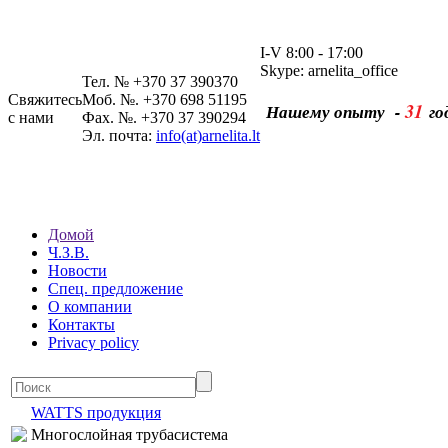
I-V 8:00 - 17:00
Skype: arnelita_office
Тел. № +370 37 390370
Свяжитесь
Моб. №. +370 698 51195
31
Нашему опыту -
го
с нами
Фах. №. +370 37 390294
Эл. почта:
info(at)arnelita.lt
Домой
Ч.З.В.
Новости
Спец. предложение
О компании
Контакты
Privacy policy
WATTS продукция
Многослойная трубасистема