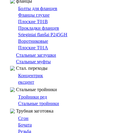
фланцы
Болты для фланцев
Фланцы глухие
Плоские T01B
Прокладки фланцев
Srieginiai flanšai P245GH
Bоротниковыe
Плоские T01A
Cтальные заглушки
Стальные муфты
Cтал. переходы
Концентрик
ексцент
Стальные тройники
Tройники ред
Стальные тройники
Трубная заготовка
Сгон
Бочата
Резьбa