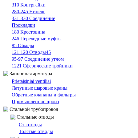
310 Контргайки
280-245 Нипель
331-330 Cоединение
Прокладки
180 Крестовина
246 Переходные муфты
85 Oбходы
121-120 Отводы45
95-97 Cоединение углом
1221 Сферические тройники
Запорнная арматура
Prietaisiniai ventiliai
Латунные шаровые краны
Обратные клапаны и фильтры
Промышленное произ
Cтальной трубопровод
Cтальные oтводы
Ст. отводы
Толстые oтводы