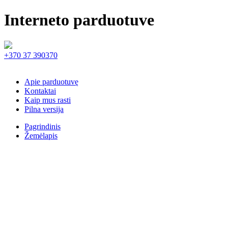
Interneto parduotuve
+370 37 390370
Apie parduotuvę
Kontaktai
Kaip mus rasti
Pilna versija
Pagrindinis
Žemėlapis