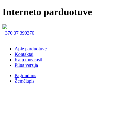
Interneto parduotuve
+370 37 390370
Apie parduotuvę
Kontaktai
Kaip mus rasti
Pilna versija
Pagrindinis
Žemėlapis