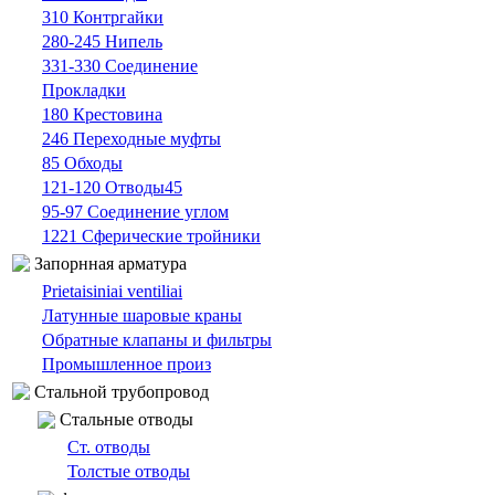
310 Контргайки
280-245 Нипель
331-330 Cоединение
Прокладки
180 Крестовина
246 Переходные муфты
85 Oбходы
121-120 Отводы45
95-97 Cоединение углом
1221 Сферические тройники
Запорнная арматура
Prietaisiniai ventiliai
Латунные шаровые краны
Обратные клапаны и фильтры
Промышленное произ
Cтальной трубопровод
Cтальные oтводы
Ст. отводы
Толстые oтводы