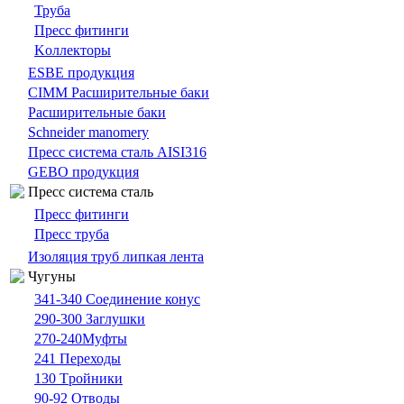
Труба
Пресс фитинги
Kоллекторы
ESBE продукция
CIMM Расширительные баки
Расширительные баки
Schneider manomery
Пресс система сталь AISI316
GEBO продукция
Пресс система сталь
Пресс фитинги
Пресс труба
Изоляция труб липкая лента
Чугуны
341-340 Cоединение конус
290-300 Заглушки
270-240Муфты
241 Переходы
130 Tройники
90-92 Отводы