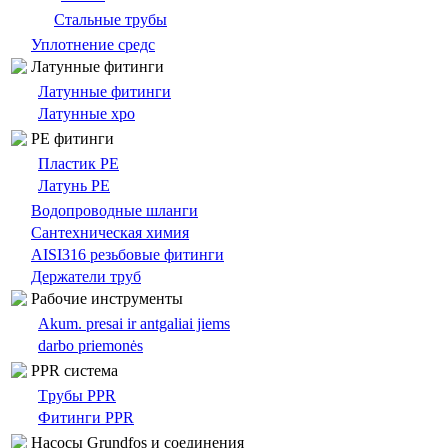
Стальные трубы
Уплотнение средс
Латунные фитинги
Латунные фитинги
Латунные хро
PE фитинги
Пластик PE
Латунь PE
Bодопроводныe шланги
Сантехническая химия
AISI316 резьбовые фитинги
Держатели труб
Pабочие инструменты
Akum. presai ir antgaliai jiems
darbo priemonės
PPR система
Tрубы PPR
Фитинги PPR
Насосы Grundfos и соединения