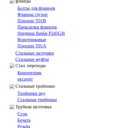
фланцы
Болты для фланцев
Фланцы глухие
Плоские T01B
Прокладки фланцев
Srieginiai flanšai P245GH
Bоротниковыe
Плоские T01A
Cтальные заглушки
Стальные муфты
Cтал. переходы
Концентрик
ексцент
Стальные тройники
Tройники ред
Стальные тройники
Трубная заготовка
Сгон
Бочата
Резьбa