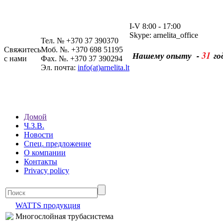
I-V 8:00 - 17:00
Skype: arnelita_office
Тел. № +370 37 390370
Свяжитесь
Моб. №. +370 698 51195
31
Нашему опыту -
го
с нами
Фах. №. +370 37 390294
Эл. почта:
info(at)arnelita.lt
Домой
Ч.З.В.
Новости
Спец. предложение
О компании
Контакты
Privacy policy
WATTS продукция
Многослойная трубасистема