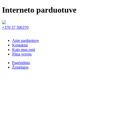
Interneto parduotuve
+370 37 390370
Apie parduotuvę
Kontaktai
Kaip mus rasti
Pilna versija
Pagrindinis
Žemėlapis