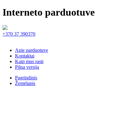
Interneto parduotuve
+370 37 390370
Apie parduotuvę
Kontaktai
Kaip mus rasti
Pilna versija
Pagrindinis
Žemėlapis