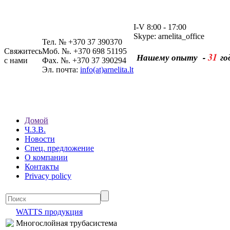
I-V 8:00 - 17:00
Skype: arnelita_office
Тел. № +370 37 390370
Свяжитесь
Моб. №. +370 698 51195
31
Нашему опыту -
го
с нами
Фах. №. +370 37 390294
Эл. почта:
info(at)arnelita.lt
Домой
Ч.З.В.
Новости
Спец. предложение
О компании
Контакты
Privacy policy
WATTS продукция
Многослойная трубасистема