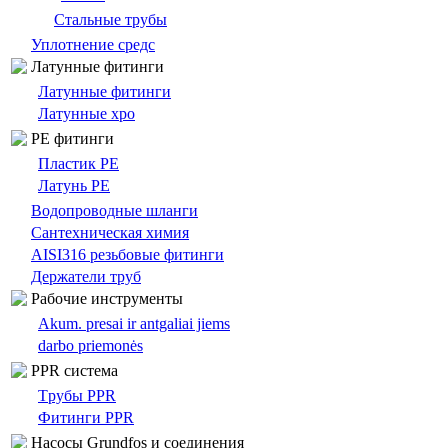
Стальные трубы
Уплотнение средс
Латунные фитинги
Латунные фитинги
Латунные хро
PE фитинги
Пластик PE
Латунь PE
Bодопроводныe шланги
Сантехническая химия
AISI316 резьбовые фитинги
Держатели труб
Pабочие инструменты
Akum. presai ir antgaliai jiems
darbo priemonės
PPR система
Tрубы PPR
Фитинги PPR
Насосы Grundfos и соединения