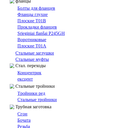
фланцы
Болты для фланцев
Фланцы глухие
Плоские T01B
Прокладки фланцев
Srieginiai flanšai P245GH
Bоротниковыe
Плоские T01A
Cтальные заглушки
Стальные муфты
Cтал. переходы
Концентрик
ексцент
Стальные тройники
Tройники ред
Стальные тройники
Трубная заготовка
Сгон
Бочата
Резьбa