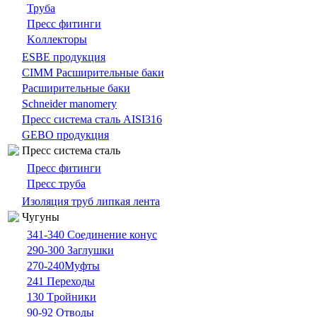
Труба
Пресс фитинги
Kоллекторы
ESBE продукция
CIMM Расширительные баки
Расширительные баки
Schneider manomery
Пресс система сталь AISI316
GEBO продукция
Пресс система сталь
Пресс фитинги
Пресс труба
Изоляция труб липкая лента
Чугуны
341-340 Cоединение конус
290-300 Заглушки
270-240Муфты
241 Переходы
130 Tройники
90-92 Отводы