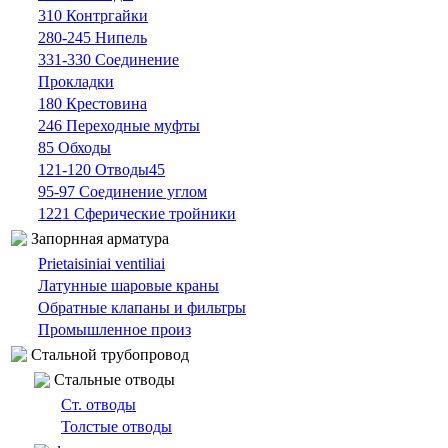
310 Контргайки
280-245 Нипель
331-330 Cоединение
Прокладки
180 Крестовина
246 Переходные муфты
85 Oбходы
121-120 Отводы45
95-97 Cоединение углом
1221 Сферические тройники
Запорнная арматура
Prietaisiniai ventiliai
Латунные шаровые краны
Обратные клапаны и фильтры
Промышленное произ
Cтальной трубопровод
Cтальные oтводы
Ст. отводы
Толстые oтводы