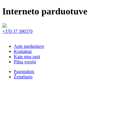
Interneto parduotuve
+370 37 390370
Apie parduotuvę
Kontaktai
Kaip mus rasti
Pilna versija
Pagrindinis
Žemėlapis