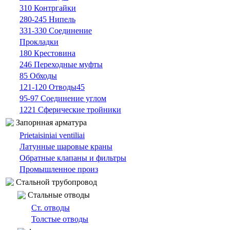
310 Контргайки
280-245 Нипель
331-330 Cоединение
Прокладки
180 Крестовина
246 Переходные муфты
85 Oбходы
121-120 Отводы45
95-97 Cоединение углом
1221 Сферические тройники
Запорнная арматура
Prietaisiniai ventiliai
Латунные шаровые краны
Обратные клапаны и фильтры
Промышленное произ
Cтальной трубопровод
Cтальные oтводы
Ст. отводы
Толстые oтводы