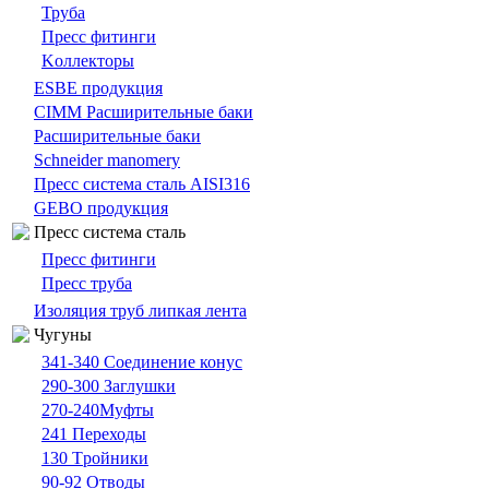
Труба
Пресс фитинги
Kоллекторы
ESBE продукция
CIMM Расширительные баки
Расширительные баки
Schneider manomery
Пресс система сталь AISI316
GEBO продукция
Пресс система сталь
Пресс фитинги
Пресс труба
Изоляция труб липкая лента
Чугуны
341-340 Cоединение конус
290-300 Заглушки
270-240Муфты
241 Переходы
130 Tройники
90-92 Отводы