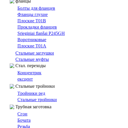
фланцы
Болты для фланцев
Фланцы глухие
Плоские T01B
Прокладки фланцев
Srieginiai flanšai P245GH
Bоротниковыe
Плоские T01A
Cтальные заглушки
Стальные муфты
Cтал. переходы
Концентрик
ексцент
Стальные тройники
Tройники ред
Стальные тройники
Трубная заготовка
Сгон
Бочата
Резьбa