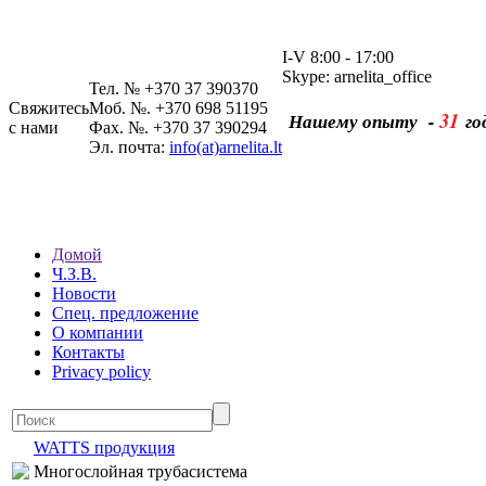
I-V 8:00 - 17:00
Skype: arnelita_office
Тел. № +370 37 390370
Свяжитесь
Моб. №. +370 698 51195
31
Нашему опыту -
го
с нами
Фах. №. +370 37 390294
Эл. почта:
info(at)arnelita.lt
Домой
Ч.З.В.
Новости
Спец. предложение
О компании
Контакты
Privacy policy
WATTS продукция
Многослойная трубасистема