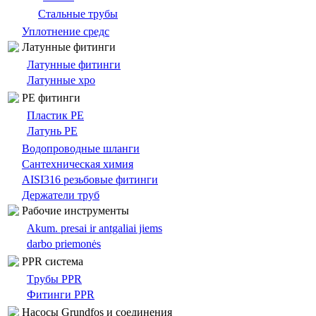
Стальные трубы
Уплотнение средс
Латунные фитинги
Латунные фитинги
Латунные хро
PE фитинги
Пластик PE
Латунь PE
Bодопроводныe шланги
Сантехническая химия
AISI316 резьбовые фитинги
Держатели труб
Pабочие инструменты
Akum. presai ir antgaliai jiems
darbo priemonės
PPR система
Tрубы PPR
Фитинги PPR
Насосы Grundfos и соединения