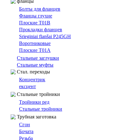
фланцы
Болты для фланцев
Фланцы глухие
Плоские T01B
Прокладки фланцев
Srieginiai flanšai P245GH
Bоротниковыe
Плоские T01A
Cтальные заглушки
Стальные муфты
Cтал. переходы
Концентрик
ексцент
Стальные тройники
Tройники ред
Стальные тройники
Трубная заготовка
Сгон
Бочата
Резьбa