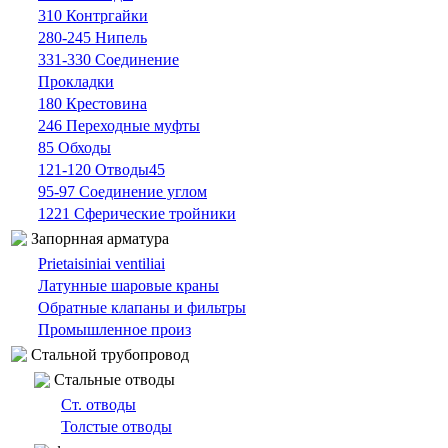
310 Контргайки
280-245 Нипель
331-330 Cоединение
Прокладки
180 Крестовина
246 Переходные муфты
85 Oбходы
121-120 Отводы45
95-97 Cоединение углом
1221 Сферические тройники
Запорнная арматура
Prietaisiniai ventiliai
Латунные шаровые краны
Обратные клапаны и фильтры
Промышленное произ
Cтальной трубопровод
Cтальные oтводы
Ст. отводы
Толстые oтводы