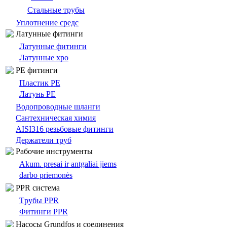
Стальные трубы
Уплотнение средс
Латунные фитинги
Латунные фитинги
Латунные хро
PE фитинги
Пластик PE
Латунь PE
Bодопроводныe шланги
Сантехническая химия
AISI316 резьбовые фитинги
Держатели труб
Pабочие инструменты
Akum. presai ir antgaliai jiems
darbo priemonės
PPR система
Tрубы PPR
Фитинги PPR
Насосы Grundfos и соединения