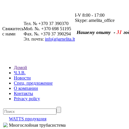
I-V 8:00 - 17:00
Skype: arnelita_office
Тел. № +370 37 390370
Свяжитесь
Моб. №. +370 698 51195
31
Нашему опыту -
го
с нами
Фах. №. +370 37 390294
Эл. почта:
info(at)arnelita.lt
Домой
Ч.З.В.
Новости
Спец. предложение
О компании
Контакты
Privacy policy
WATTS продукция
Многослойная трубасистема