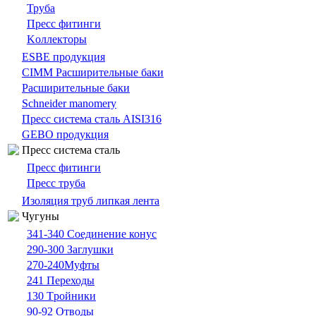
Труба
Пресс фитинги
Kоллекторы
ESBE продукция
CIMM Расширительные баки
Расширительные баки
Schneider manomery
Пресс система сталь AISI316
GEBO продукция
Пресс система сталь
Пресс фитинги
Пресс труба
Изоляция труб липкая лента
Чугуны
341-340 Cоединение конус
290-300 Заглушки
270-240Муфты
241 Переходы
130 Tройники
90-92 Отводы