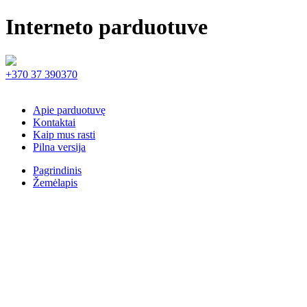
Interneto parduotuve
+370 37 390370
Apie parduotuvę
Kontaktai
Kaip mus rasti
Pilna versija
Pagrindinis
Žemėlapis