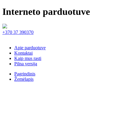
Interneto parduotuve
+370 37 390370
Apie parduotuvę
Kontaktai
Kaip mus rasti
Pilna versija
Pagrindinis
Žemėlapis