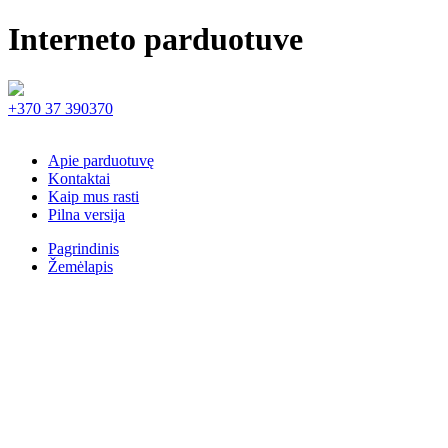
Interneto parduotuve
+370 37 390370
Apie parduotuvę
Kontaktai
Kaip mus rasti
Pilna versija
Pagrindinis
Žemėlapis