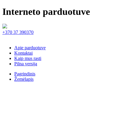
Interneto parduotuve
+370 37 390370
Apie parduotuvę
Kontaktai
Kaip mus rasti
Pilna versija
Pagrindinis
Žemėlapis